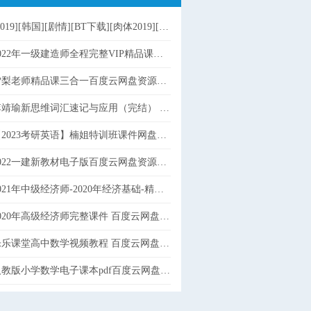
9][韩国][剧情][BT下载][肉体2019][HD-MP4/1G][独家韩语中字][720P][超性感金珠极致诱惑]
22年一级建造师全程完整VIP精品课件 百度云网盘免费下载
梨老师精品课三合一百度云网盘资源下载
靖瑜新思维词汇速记与应用（完结） 百度云网盘免费下载
2023考研英语】楠姐特训班课件网盘资源下载
022一建新教材电子版百度云网盘资源下载
1年中级经济师-2020年经济基础-精讲班视频含讲义【HQ刘艳霞】百度云网盘免费下载
020年高级经济师完整课件 百度云网盘免费下载
乐课堂高中数学视频教程 百度云网盘免费下载
教版小学数学电子课本pdf百度云网盘免费下载