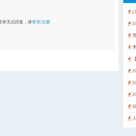
[201
登录无法回复，请
登录
/
注册
20
雪
李
【
2
202
2
乐
人