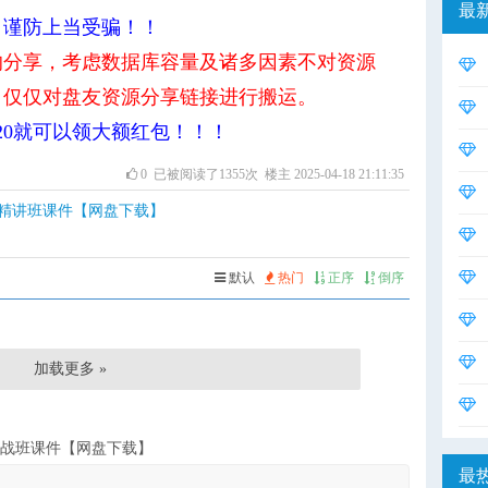
最
，谨防上当受骗！！
的分享，考虑数据库容量及诸多因素不对资源
【
，仅仅对盘友资源分享链接进行搬运。
【
220就可以领大额红包！！！
【
0
已被阅读了1355次 楼主 2025-04-18 21:11:35
【
规精讲班课件【网盘下载】
【
【同
默认
热门
正序
倒序
【
【
加载更多 »
【
实战班课件【网盘下载】
最